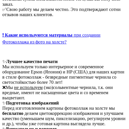
заказ.
✅Свою работу мы делаем честно. Это подтверждают сотни
отзывов наших клиентов.
❗
Какие используются материалы
при создании
Фотоколлажа из фото на холсте?
✨
Лучшее качество печати
Мы используем только интерьерное и современное
оборудование Epson (Япония) и HP (США) для наших картин
в стиле фотоколлаж - безвредные пигментные чернила со
светостойкостью более 70 лет!
❌Мы
не используем
(эко)сольвентные чернила, т.к. они
вредные, имеют не насыщенные цвета и со временем
выцветают.
✨
Подготовка изображений
Перед изготовлением картины фотоколлаж на холсте мы
бесплатно
делаем цветокоррекцию изображения и улучшаем
качество (уменьшаем шум, пикселизацию, регулируем уровни
и др.), чтобы уже готовая картина выглядела лучше.
✨
Внимательно и вовремя