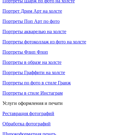
Портреты Шарж по фото на холсте
Портрет Дрим Арт на холсте
Портреты Поп Арт по фото
Портреты акварелью на холсте
Портреты фотоколлаж из фото на холсте
Портреты Флип Флоп
Портреты в образе на холсте
Портреты Граффити на холсте
Портреты по фото в стиле Гранж
Портреты в стиле Инстаграм
Услуги оформления и печати
Реставрация фотографий
Обработка фотографий
Широкоформатная печать