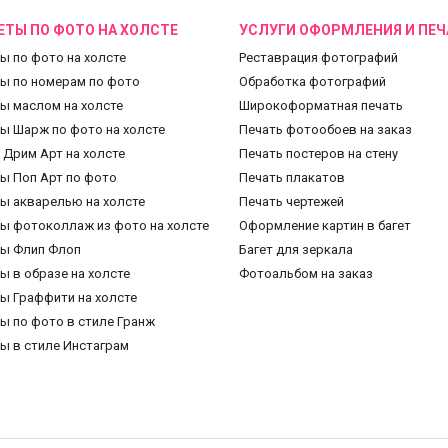
ТЫ ПО ФОТО НА ХОЛСТЕ
УСЛУГИ ОФОРМЛЕНИЯ И ПЕЧ
ы по фото на холсте
Реставрация фотографий
ы по номерам по фото
Обработка фотографий
ы маслом на холсте
Широкоформатная печать
ы Шарж по фото на холсте
Печать фотообоев на заказ
 Дрим Арт на холсте
Печать постеров на стену
ы Поп Арт по фото
Печать плакатов
ы акварелью на холсте
Печать чертежей
ы фотоколлаж из фото на холсте
Оформление картин в багет
ы Флип Флоп
Багет для зеркала
ы в образе на холсте
Фотоальбом на заказ
ы Граффити на холсте
ы по фото в стиле Гранж
ы в стиле Инстаграм